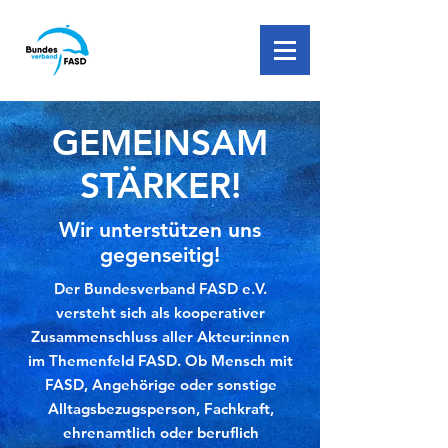
GEMEINSAM
STÄRKER!
Wir unterstützen uns
gegenseitig!
Der Bundesverband FASD e.V.
versteht sich als kooperativer
Zusammenschluss aller Akteur:innen
im Themenfeld FASD. Ob Mensch mit
FASD, Angehörige oder sonstige
Alltagsbezugsperson, Fachkraft,
ehrenamtlich oder beruflich